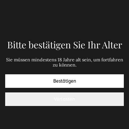
intensives Bouquet vereint Aromen von Zitrus- und
tropischen Früchten, die sich auch am Gaumen
widerspiegeln. Ideal zu Fischgerichten, Vorspeisen und
Krustentieren – und ein exzellenter Begleiter als
Aperitif.
Bitte bestätigen Sie Ihr Alter
Preis 1l: 13,27€
Sie müssen mindestens 18 Jahre alt sein, um fortfahren
zu können.
Rebsorte: Falanghina - Fiano
Land: Italien
Bestätigen
Region: Apulien
Verlassen
Weingut: Cantine Massimo Leone, via sprecacenere
7000 71121, FG, Italien
Jahrgang: 2022