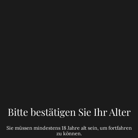
trocken
8,50 €
MENGE
Jetzt bestellen
Zum Warenkorb hinzufügen
TEILEN
Bitte bestätigen Sie Ihr Alter
Beschreibung: Prickelnder und unbeschwerter
Sie müssen mindestens 18 Jahre alt sein, um fortfahren
zu können.
Trinkgenuss: feine, weiche Kohlensäure verbindet sich