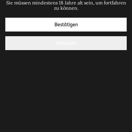
Sie müssen mindestens 18 Jahre alt sein, um fortfahren
zu können.
Jetzt bestellen
Bestätigen
Zum Warenkorb hinzufügen
Verlassen
TEILEN
Holzklammern zum Beschriften
Praktische Holzklammern für Weingläser. Einfach den
eigenen Namen darauf schreiben und das Glas
jederzeit wieder erkennen.
Ideal für Weinproben, Feiern oder Veranstaltungen.