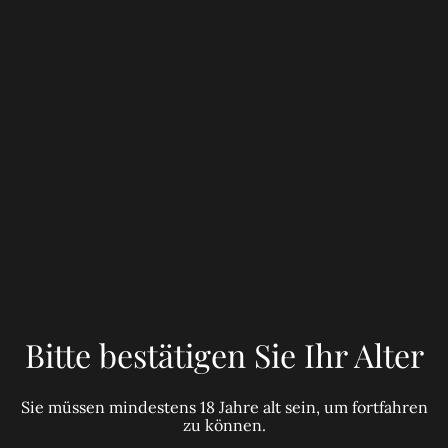
von 30€
(Benutzerdefiniert)
Nur Abholung
30,00 €
MENGE
Jetzt bestellen
Bitte bestätigen Sie Ihr Alter
Zum Warenkorb hinzufügen
Sie müssen mindestens 18 Jahre alt sein, um fortfahren
TEILEN
zu können.