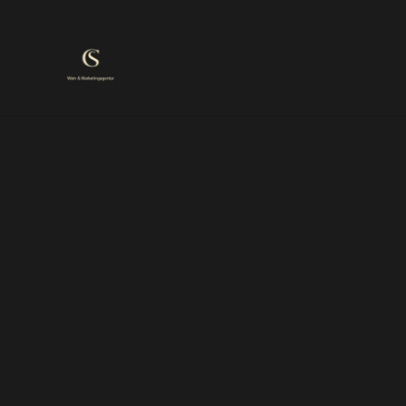
Weinbar
Marken
Start
/
Produkte
/
Rosé trocken
/
Weingut Peth-Wetz Cl