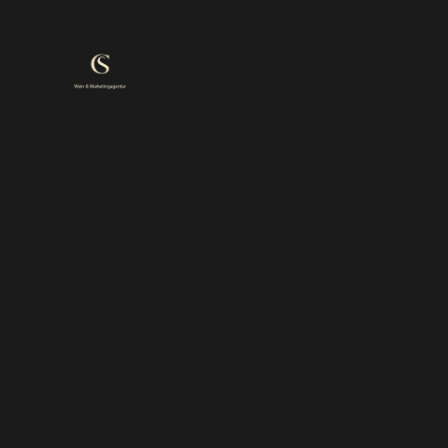
Weinbar
Marken
Vom Pennerwein zum Gehemtipp!