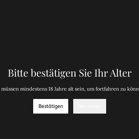
Lambrus
Amabile
9,95 €
Bitte bestätigen Sie Ihr Alter
MENGE
 müssen mindestens 18 Jahre alt sein, um fortfahren zu kön
Bestätigen
Verlassen
Zum