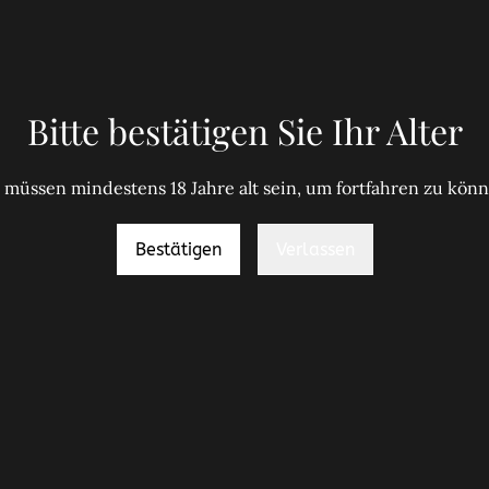
Bitte bestätigen Sie Ihr Alter
 müssen mindestens 18 Jahre alt sein, um fortfahren zu kön
Bestätigen
Verlassen
chtliches
Kontaktieren Sie uns
Über uns
sere AGBs
Impressum
Newsletter
tenschutz
Kontakt
kie-Richtlinie
Hier mit uns bei
WhatsApp schreiben
eberrecht
gendschutz